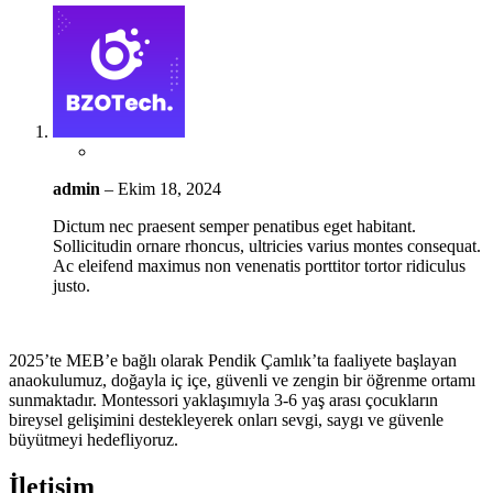
admin
–
Ekim 18, 2024
Dictum nec praesent semper penatibus eget habitant.
Sollicitudin ornare rhoncus, ultricies varius montes consequat.
Ac eleifend maximus non venenatis porttitor tortor ridiculus
justo.
2025’te MEB’e bağlı olarak Pendik Çamlık’ta faaliyete başlayan
anaokulumuz, doğayla iç içe, güvenli ve zengin bir öğrenme ortamı
sunmaktadır. Montessori yaklaşımıyla 3-6 yaş arası çocukların
bireysel gelişimini destekleyerek onları sevgi, saygı ve güvenle
büyütmeyi hedefliyoruz.
İletişim