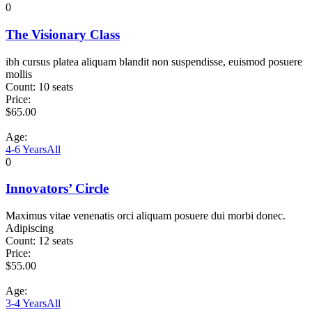
0
The Visionary Class
ibh cursus platea aliquam blandit non suspendisse, euismod posuere
mollis
Count:
10 seats
Price:
$
65.00
Age:
4-6 Years
All
0
Innovators’ Circle
Maximus vitae venenatis orci aliquam posuere dui morbi donec.
Adipiscing
Count:
12 seats
Price:
$
55.00
Age:
3-4 Years
All