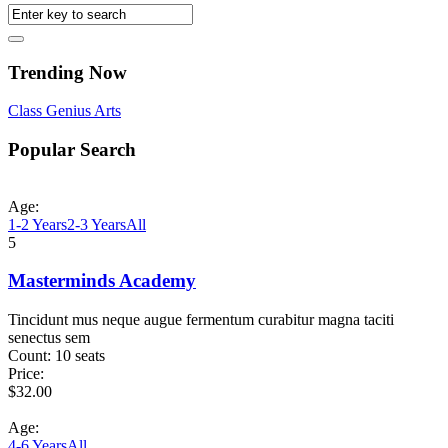
Trending Now
Class
Genius
Arts
Popular Search
Age:
1-2 Years
2-3 Years
All
5
Masterminds Academy
Tincidunt mus neque augue fermentum curabitur magna taciti
senectus sem
Count:
10 seats
Price:
$
32.00
Age:
4-6 Years
All