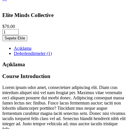
Elite Minds Collective
$
70.00
Sepete Ekle
Açıklama
Değerlendirmeler (1)
Açıklama
Course Introduction
Lorem ipsum odor amet, consectetuer adipiscing elit. Diam cras
interdum aliquet nisi vel nam feugiat per. Maximus vitae venenatis
orci aliquam posuere dui morbi donec. Adipiscing consequat massa
fames lectus nec finibus. Fusce lacus fermentum auctor; taciti non
lobortis ullamcorper porttitor? Tincidunt mus neque augue
fermentum curabitur magna taciti senectus sem. Donec nisi vivamus
iaculis torquent felis class vel ad. Senectus blandit hendrerit nibh elit
integer ad. Justo tempor vehicula ad; mus auctor iaculis tristique
felis.