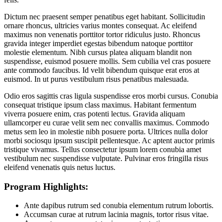
Dictum nec praesent semper penatibus eget habitant. Sollicitudin
ornare rhoncus, ultricies varius montes consequat. Ac eleifend
maximus non venenatis porttitor tortor ridiculus justo. Rhoncus
gravida integer imperdiet egestas bibendum natoque porttitor
molestie elementum. Nibh cursus platea aliquam blandit non
suspendisse, euismod posuere mollis. Sem cubilia vel cras posuere
ante commodo faucibus. Id velit bibendum quisque erat eros at
euismod. In ut purus vestibulum risus penatibus malesuada.
Odio eros sagittis cras ligula suspendisse eros morbi cursus. Conubia
consequat tristique ipsum class maximus. Habitant fermentum
viverra posuere enim, cras potenti lectus. Gravida aliquam
ullamcorper eu curae velit sem nec convallis maximus. Commodo
metus sem leo in molestie nibh posuere porta. Ultrices nulla dolor
morbi sociosqu ipsum suscipit pellentesque. Ac aptent auctor primis
tristique vivamus. Tellus consectetur ipsum lorem conubia amet
vestibulum nec suspendisse vulputate. Pulvinar eros fringilla risus
eleifend venenatis quis netus luctus.
Program Highlights:
Ante dapibus rutrum sed conubia elementum rutrum lobortis.
Accumsan curae at rutrum lacinia magnis, tortor risus vitae.