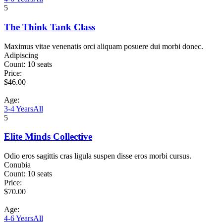
5
The Think Tank Class
Maximus vitae venenatis orci aliquam posuere dui morbi donec.
Adipiscing
Count:
10 seats
Price:
$
46.00
Age:
3-4 Years
All
5
Elite Minds Collective
Odio eros sagittis cras ligula suspen disse eros morbi cursus.
Conubia
Count:
10 seats
Price:
$
70.00
Age:
4-6 Years
All