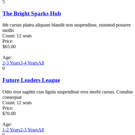
5
The Bright Sparks Hub
ibh cursus platea aliquam blandit non suspendisse, euismod posuere
mollis
Count:
12 seats
Price:
$
65.00
Age:
2-3 Years
3-4 Years
All
0
Future Leaders League
Odio eros sagittis cras ligula suspendisse eros morbi cursus. Conubia
consequat
Count:
12 seats
Price:
$
70.00
Age:
1-2 Years
2-3 Years
All