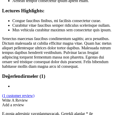
Aenean tempor consectetur ipsum aptent etiam.
Lectures Highlights:
Congue faucibus finibus, mi facilisis consectetur curae.
Curabitur vitae faucibus semper ridiculus scelerisque nullam.
Mus vehicula curabitur maximus sem consectetur quis ipsum.
Senectus maecenas faucibus condimentum sagittis; arcu penatibus.
Dictum malesuada ut cubilia efficitur magna vitae. Quam hac metus
aliquet pellentesque ultrices dolor tortor dapibus. Malesuada rutrum
tempus dapibus hendrerit vestibulum. Pulvinar lacus feugiat
adipiscing torquent fermentum massa non pharetra. Egestas dui
ornare sed tristique consequat dolor duis praesent. Felis bibendum
habitasse mollis diam magna arcu id consequat.
Değerlendirmeler (1)
(
1
customer review)
Write A Review
Add a review
E-posta adresiniz yayınlanmayacak.
Gerekli alanlar
*
ile