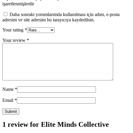
işaretlenmişlerdir
Daha sonraki yorumlarımda kullanılması için adım, e-posta
adresim ve site adresim bu tarayıcıya kaydedilsin.
Your rating
*
Your review
*
Name
*
Email
*
1 review for
Elite Minds Collective