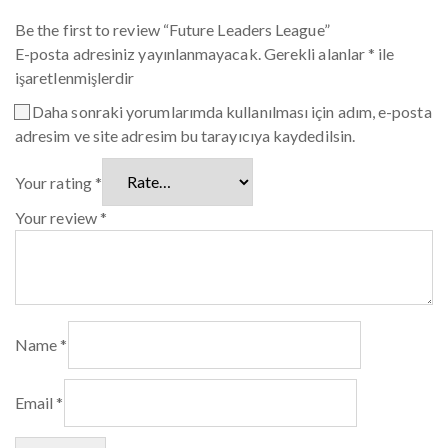
Be the first to review “Future Leaders League”
E-posta adresiniz yayınlanmayacak.
Gerekli alanlar
*
ile
işaretlenmişlerdir
Daha sonraki yorumlarımda kullanılması için adım, e-posta
adresim ve site adresim bu tarayıcıya kaydedilsin.
Your rating
*
Your review
*
Name
*
Email
*