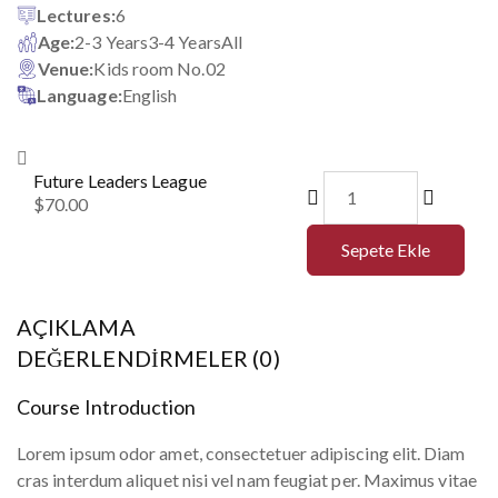
Lectures:
6
Age:
2-3 Years
3-4 Years
All
Venue:
Kids room No.02
Language:
English
Future Leaders League
$
70.00
Sepete Ekle
AÇIKLAMA
DEĞERLENDIRMELER (0)
Course Introduction
Lorem ipsum odor amet, consectetuer adipiscing elit. Diam
cras interdum aliquet nisi vel nam feugiat per. Maximus vitae