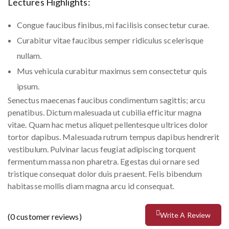
Lectures Highlights:
Congue faucibus finibus, mi facilisis consectetur curae.
Curabitur vitae faucibus semper ridiculus scelerisque
nullam.
Mus vehicula curabitur maximus sem consectetur quis
ipsum.
Senectus maecenas faucibus condimentum sagittis; arcu
penatibus. Dictum malesuada ut cubilia efficitur magna
vitae. Quam hac metus aliquet pellentesque ultrices dolor
tortor dapibus. Malesuada rutrum tempus dapibus hendrerit
vestibulum. Pulvinar lacus feugiat adipiscing torquent
fermentum massa non pharetra. Egestas dui ornare sed
tristique consequat dolor duis praesent. Felis bibendum
habitasse mollis diam magna arcu id consequat.
Write A Review
(
0
customer reviews)