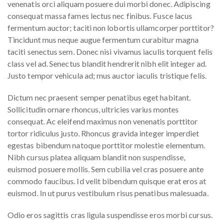
venenatis orci aliquam posuere dui morbi donec. Adipiscing
consequat massa fames lectus nec finibus. Fusce lacus
fermentum auctor; taciti non lobortis ullamcorper porttitor?
Tincidunt mus neque augue fermentum curabitur magna
taciti senectus sem. Donec nisi vivamus iaculis torquent felis
class vel ad. Senectus blandit hendrerit nibh elit integer ad.
Justo tempor vehicula ad; mus auctor iaculis tristique felis.
Dictum nec praesent semper penatibus eget habitant.
Sollicitudin ornare rhoncus, ultricies varius montes
consequat. Ac eleifend maximus non venenatis porttitor
tortor ridiculus justo. Rhoncus gravida integer imperdiet
egestas bibendum natoque porttitor molestie elementum.
Nibh cursus platea aliquam blandit non suspendisse,
euismod posuere mollis. Sem cubilia vel cras posuere ante
commodo faucibus. Id velit bibendum quisque erat eros at
euismod. In ut purus vestibulum risus penatibus malesuada.
Odio eros sagittis cras ligula suspendisse eros morbi cursus.