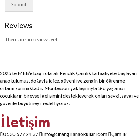
Reviews
There are no reviews yet.
2025’te MEB’e bağlı olarak Pendik Çamlık’ta faaliyete başlayan
anaokulumuz, doğayla iç içe, güvenli ve zengin bir öğrenme
ortamı sunmaktadır. Montessori yaklaşımıyla 3-6 yaş arası
çocukların bireysel gelişimini destekleyerek onları sevgi, saygı ve
güvenle büyütmeyi hedefliyoruz.
İletişim
0 530 677 24 37
info@cihangiranaokullari.com
Çamlık