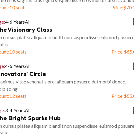
io eros sagittis cras ligula suspen disse eros morbi cursus. Conub
ount:
10 seats
Price:
$
70.
ge:
4-6 Years
All
he Visionary Class
h cursus platea aliquam blandit non suspendisse, euismod posuer
llis
ount:
10 seats
Price:
$
65.
ge:
4-6 Years
All
nnovators’ Circle
ximus vitae venenatis orci aliquam posuere dui morbi donec.
ipiscing
ount:
12 seats
Price:
$
55.
ge:
3-4 Years
All
he Bright Sparks Hub
h cursus platea aliquam blandit non suspendisse, euismod posuer
llis