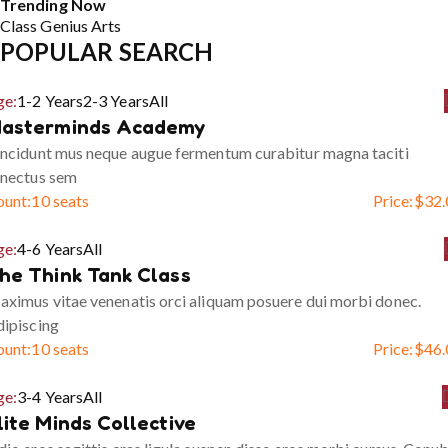
Trending Now
Class
Genius
Arts
POPULAR SEARCH
ge:
1-2 Years
2-3 Years
All
asterminds Academy
ncidunt mus neque augue fermentum curabitur magna taciti
enectus sem
ount:
10 seats
Price:
$
32.
ge:
4-6 Years
All
he Think Tank Class
ximus vitae venenatis orci aliquam posuere dui morbi donec.
ipiscing
ount:
10 seats
Price:
$
46.
ge:
3-4 Years
All
lite Minds Collective