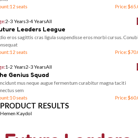
ount:
12 seats
Price:
$
65.
ge:
2-3 Years
3-4 Years
All
uture Leaders League
io eros sagittis cras ligula suspendisse eros morbi cursus. Conub
onsequat
ount:
12 seats
Price:
$
70.
ge:
1-2 Years
2-3 Years
All
he Genius Squad
ncidunt mus neque augue fermentum curabitur magna taciti
enectus sem
ount:
10 seats
Price:
$
60.
PRODUCT RESULTS
Hemen Kaydol