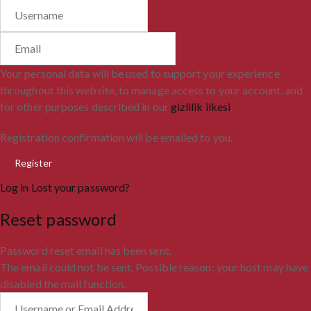
Your personal data will be used to support your experience
throughout this website, to manage access to your account, and
for other purposes described in our
gizlilik ilkesi
.
Registration confirmation will be emailed to you.
Log in
Lost your password?
Reset password
Password reset email has been sent.
The email could not be sent. Possible reason: your host may have
disabled the mail function.