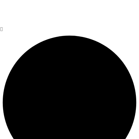
© Copyright 2025. Designed by
Akis Yazılım
Privacy Policy
Terms & Conditions
Do Not Sell or Share My
Personal Information