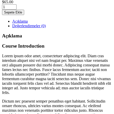
$
65.00
Sepete Ekle
Açıklama
Değerlendirmeler (0)
Açıklama
Course Introduction
Lorem ipsum odor amet, consectetuer adipiscing elit. Diam cras
interdum aliquet nisi vel nam feugiat per. Maximus vitae venenatis
orci aliquam posuere dui morbi donec. Adipiscing consequat massa
fames lectus nec finibus. Fusce lacus fermentum auctor; taciti non
lobortis ullamcorper porttitor? Tincidunt mus neque augue
fermentum curabitur magna taciti senectus sem. Donec nisi vivamus
iaculis torquent felis class vel ad. Senectus blandit hendrerit nibh elit
integer ad. Justo tempor vehicula ad; mus auctor iaculis tristique
felis.
Dictum nec praesent semper penatibus eget habitant. Sollicitudin
ornare rhoncus, ultricies varius montes consequat. Ac eleifend
maximus non venenatis porttitor tortor ridiculus justo. Rhoncus