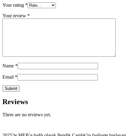
Your rating
*
Your review
*
Name
*
Email
*
Reviews
There are no reviews yet.
2025’te MEB’e bağlı olarak Pendik Çamlık’ta faaliyete başlayan