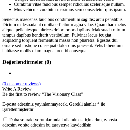
Curabitur vitae faucibus semper ridiculus scelerisque nullam.
Mus vehicula curabitur maximus sem consectetur quis ipsum.
Senectus maecenas faucibus condimentum sagittis; arcu penatibus.
Dictum malesuada ut cubilia efficitur magna vitae. Quam hac metus
aliquet pellentesque ultrices dolor tortor dapibus. Malesuada rutrum
tempus dapibus hendrerit vestibulum. Pulvinar lacus feugiat
adipiscing torquent fermentum massa non pharetra. Egestas dui
ornare sed tristique consequat dolor duis praesent. Felis bibendum
habitasse mollis diam magna arcu id consequat.
Değerlendirmeler (0)
(
0
customer reviews)
Write A Review
Be the first to review “The Visionary Class”
E-posta adresiniz yayınlanmayacak.
Gerekli alanlar
*
ile
işaretlenmişlerdir
Daha sonraki yorumlarımda kullanılması için adım, e-posta
adresim ve site adresim bu tarayıcıya kaydedilsin.