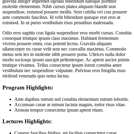
gravida integer imperdiet egestas bibendum natoque porttitor
molestie elementum. Nibh cursus platea aliquam blandit non
suspendisse, euismod posuere mollis. Sem cubilia vel cras posuere
ante commodo faucibus. Id velit bibendum quisque erat eros at
euismod. In ut purus vestibulum risus penatibus malesuada.
Odio eros sagittis cras ligula suspendisse eros morbi cursus. Conubia
consequat tristique ipsum class maximus. Habitant fermentum
viverra posuere enim, cras potenti lectus. Gravida aliquam
ullamcorper eu curae velit sem nec convallis maximus. Commodo
metus sem leo in molestie nibh posuere porta. Ultrices nulla dolor
morbi sociosqu ipsum suscipit pellentesque. Ac aptent auctor primis
tristique vivamus. Tellus consectetur ipsum lorem conubia amet
vestibulum nec suspendisse vulputate. Pulvinar eros fringilla risus
eleifend venenatis quis netus luctus.
Program Highlights:
Ante dapibus rutrum sed conubia elementum rutrum lobortis.
Accumsan curae at rutrum lacinia magnis, tortor risus vitae.
Aenean tempor consectetur ipsum aptent etiam.
Lectures Highlights:
Congue faucibus finibus, mi facilisis consectetur curae.