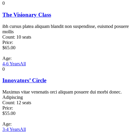
0
The Visionary Class
ibh cursus platea aliquam blandit non suspendisse, euismod posuere
mollis
Count:
10 seats
Price:
$
65.00
Age:
4-6 Years
All
0
Innovators’ Circle
Maximus vitae venenatis orci aliquam posuere dui morbi donec.
Adipiscing
Count:
12 seats
Price:
$
55.00
Age:
3-4 Years
All