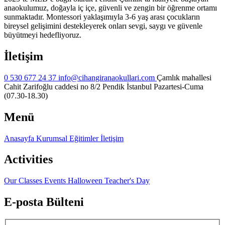
anaokulumuz, doğayla iç içe, güvenli ve zengin bir öğrenme ortamı
sunmaktadır. Montessori yaklaşımıyla 3-6 yaş arası çocukların
bireysel gelişimini destekleyerek onları sevgi, saygı ve güvenle
büyütmeyi hedefliyoruz.
İletişim
0 530 677 24 37
info@cihangiranaokullari.com
Çamlık mahallesi
Cahit Zarifoğlu caddesi no 8/2 Pendik İstanbul
Pazartesi-Cuma
(07.30-18.30)
Menü
Anasayfa
Kurumsal
Eğitimler
İletişim
Activities
Our Classes
Events
Halloween
Teacher's Day
E-posta Bülteni