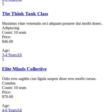
5
The Think Tank Class
Maximus vitae venenatis orci aliquam posuere dui morbi donec.
Adipiscing
Count:
10 seats
Price:
$
46.00
Age:
3-4 Years
All
5
Elite Minds Collective
Odio eros sagittis cras ligula suspen disse eros morbi cursus.
Conubia
Count:
10 seats
Price:
$
70.00
Age:
4-6 Years
All