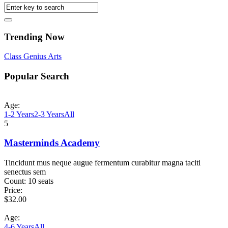
Trending Now
Class
Genius
Arts
Popular Search
Age:
1-2 Years
2-3 Years
All
5
Masterminds Academy
Tincidunt mus neque augue fermentum curabitur magna taciti
senectus sem
Count:
10 seats
Price:
$
32.00
Age:
4-6 Years
All