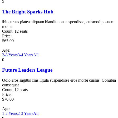
5
The Bright Sparks Hub
ibh cursus platea aliquam blandit non suspendisse, euismod posuere
mollis
Count:
12 seats
Price:
$
65.00
Age:
2-3 Years
3-4 Years
All
0
Future Leaders League
Odio eros sagittis cras ligula suspendisse eros morbi cursus. Conubia
consequat
Count:
12 seats
Price:
$
70.00
Age:
1-2 Years
2-3 Years
All